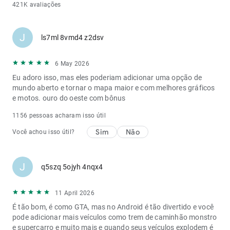
421K avaliações
J
ls7ml 8vmd4 z2dsv
6 May 2026
Eu adoro isso, mas eles poderiam adicionar uma opção de
mundo aberto e tornar o mapa maior e com melhores gráficos
e motos.
ouro do oeste com bônus
1156 pessoas acharam isso útil
Sim
Não
Você achou isso útil?
J
q5szq 5ojyh 4nqx4
11 April 2026
É tão bom, é como GTA, mas no Android é tão divertido e você
pode adicionar mais veículos como trem de caminhão monstro
e supercarro e muito mais e quando seus veículos explodem é