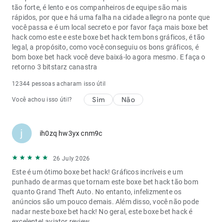
tão forte, é lento e os companheiros de equipe são mais
rápidos, por que e há uma falha na cidade allegro na ponte que
você passa e é um local secreto e por favor faça mais boxe bet
hack como este e este boxe bet hack tem bons gráficos, é tão
legal, a propósito, como você conseguiu os bons gráficos, é
bom boxe bet hack você deve baixá-lo agora mesmo. E faça o
retorno 3
bitstarz canastra
12344 pessoas acharam isso útil
Sim
Não
Você achou isso útil?
j
ih0zq hw3yx cnm9c
26 July 2026
Este é um ótimo boxe bet hack! Gráficos incríveis e um
punhado de armas que tornam este boxe bet hack tão bom
quanto Grand Theft Auto. No entanto, infelizmente os
anúncios são um pouco demais. Além disso, você não pode
nadar neste boxe bet hack! No geral, este boxe bet hack é
excelente!
aviator review