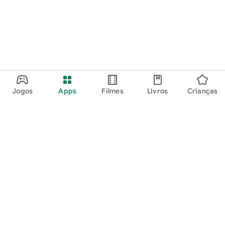
Jogos
Apps
Filmes
Livros
Crianças
Google Play
Play Pass
Play Points
Vales-presente