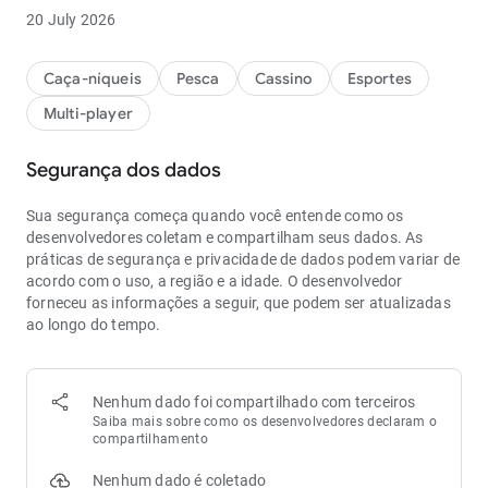
20 July 2026
Caça-níqueis
Pesca
Cassino
Esportes
Multi-player
Segurança dos dados
Sua segurança começa quando você entende como os
desenvolvedores coletam e compartilham seus dados. As
práticas de segurança e privacidade de dados podem variar de
acordo com o uso, a região e a idade. O desenvolvedor
forneceu as informações a seguir, que podem ser atualizadas
ao longo do tempo.
Nenhum dado foi compartilhado com terceiros
Saiba mais sobre como os desenvolvedores declaram o
compartilhamento
Nenhum dado é coletado