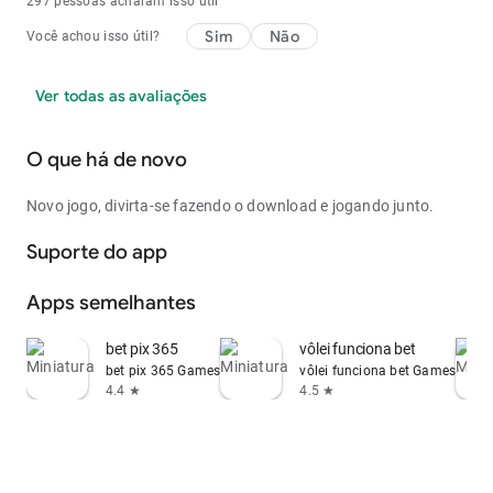
297 pessoas acharam isso útil
Sim
Não
Você achou isso útil?
Ver todas as avaliações
O que há de novo
Novo jogo, divirta-se fazendo o download e jogando junto.
Suporte do app
Apps semelhantes
bet pix 365
vôlei funciona bet
bet pix 365 Games
vôlei funciona bet Games
4.4 ★
4.5 ★