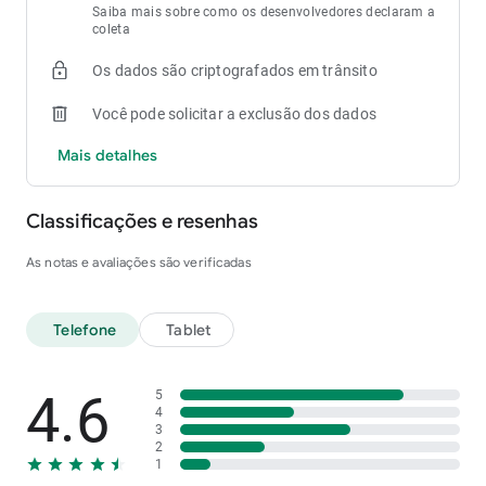
Saiba mais sobre como os desenvolvedores declaram a
coleta
Os dados são criptografados em trânsito
Você pode solicitar a exclusão dos dados
Mais detalhes
Classificações e resenhas
As notas e avaliações são verificadas
Telefone
Tablet
4.6
5
4
3
2
1