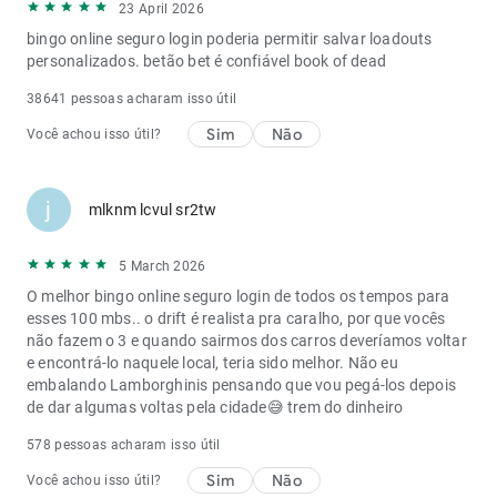
23 April 2026
bingo online seguro login poderia permitir salvar loadouts
personalizados.
betão bet é confiável book of dead
38641 pessoas acharam isso útil
Sim
Não
Você achou isso útil?
j
mlknm lcvul sr2tw
5 March 2026
O melhor bingo online seguro login de todos os tempos para
esses 100 mbs.. o drift é realista pra caralho, por que vocês
não fazem o 3 e quando sairmos dos carros deveríamos voltar
e encontrá-lo naquele local, teria sido melhor. Não eu
embalando Lamborghinis pensando que vou pegá-los depois
de dar algumas voltas pela cidade😅
trem do dinheiro
578 pessoas acharam isso útil
Sim
Não
Você achou isso útil?