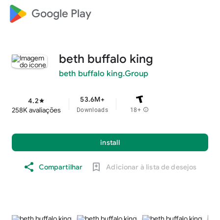
Google Play
beth buffalo king
beth buffalo king.Group
53.6M+
4.2
star
258K avaliações
Downloads
18+
info
install
Compartilhar
Adicionar à lista de desejos