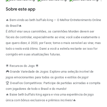
Sobre este app
🔥 Bem-vindo ao beth buffalo king — O Melhor Entretenimento Online
do Brasil!🔥
É difícil virar seus caminhões, os caminhões Morden devem ser
fáceis de controlar, especialmente ao virar, você sabe exatamente o
que quero dizer, é 2020, por favor, torne-o mais sensível ao virar, mas
todo o resto está ótimo. Darei a você a estrela restante se isso for
corrigido em suas atualizações futuras.
🌟 Recursos do Jogo 🌟
🎮 Grande Variedade de Jogos: Explore uma seleção incrível de
jogos emocionantes para todos os gostos e estilos de jogo!
🏆 Desafios Competitivos: Participe de partidas acirradas e compita
com jogadores de todo o Brasil e do mundo!
🔥 Baixe beth buffalo king agora e viva uma experiência de jogo
única com bônus exclusivos e prêmios incríveis!🔥