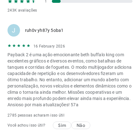
1
243K avaliações
J
ruh0v yh87y 5oba1
16 February 2026
Payback 2 é uma ação emocionante beth buffalo king com
excelentes gráficos e diversos eventos, como batalhas de
tanques e corridas de foguetes. O modo multijogador adiciona
capacidade de repetição e os desenvolvedores fizeram um
ótimo trabalho. No entanto, adicionar um mundo aberto com
personalização, novos veículos e elementos dinâmicos como o
clima o tornaria ainda melhor. Missões cooperativas e um
enredo mais profundo podem elevar ainda mais a experiência.
Ansioso por mais atualizações!
57a
2785 pessoas acharam isso útil
Sim
Não
Você achou isso útil?