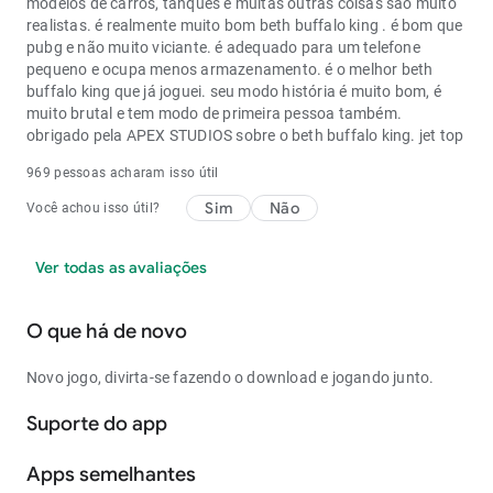
modelos de carros, tanques e muitas outras coisas são muito
realistas. é realmente muito bom beth buffalo king . é bom que
pubg e não muito viciante. é adequado para um telefone
pequeno e ocupa menos armazenamento. é o melhor beth
buffalo king que já joguei. seu modo história é muito bom, é
muito brutal e tem modo de primeira pessoa também.
obrigado pela APEX STUDIOS sobre o beth buffalo king.
jet top
969 pessoas acharam isso útil
Sim
Não
Você achou isso útil?
Ver todas as avaliações
O que há de novo
Novo jogo, divirta-se fazendo o download e jogando junto.
Suporte do app
Apps semelhantes