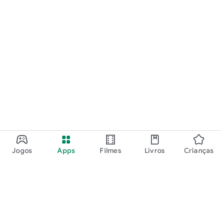
Jogos
Apps
Filmes
Livros
Crianças