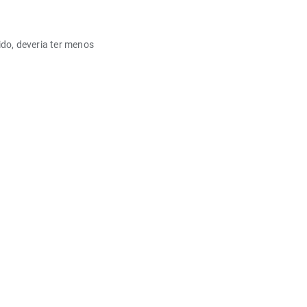
ido, deveria ter menos