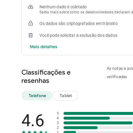
Nenhum dado é coletado
Saiba mais sobre como os desenvolvedores declaram a
Os dados são criptografados em trânsito
Você pode solicitar a exclusão dos dados
Mais detalhes
As notas e av
Classificações e
verificadas
resenhas
Telefone
Tablet
4.6
5
4
3
2
1