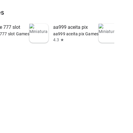
es
e 777 slot
aa999 aceita pix
csgo
 777 slot Games
aa999 aceita pix Games
csgo
4.3 ★
4.9 