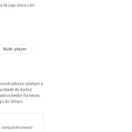
ia de jogo única com
Multi-player
nvolvedores coletam e
vacidade de dados
esenvolvedor forneceu
ngo do tempo.
o compartilhamento