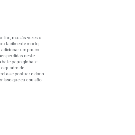
online, mas às vezes o
ou facilmente morto,
e adicionar um pouco
ões perdidas neste
o bate-papo global e
 o quadro de
etas e pontuar e dar o
or isso que eu dou são