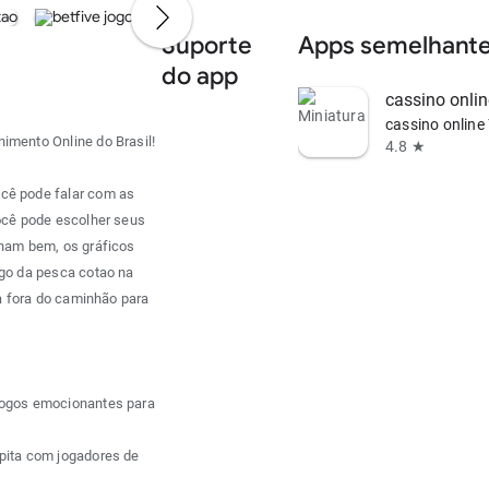
Suporte
Apps semelhant
do app
cassino onlin
cassino online
imento Online do Brasil!
4.8 ★
cê pode falar com as
você pode escolher seus
onam bem, os gráficos
ogo da pesca cotao na
oa fora do caminhão para
 jogos emocionantes para
mpita com jogadores de