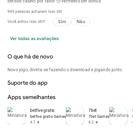
bet888 casino por favor 🥺
vermelho bet bônus
949 pessoas acharam isso útil
Sim
Não
Você achou isso útil?
Ver todas as avaliações
O que há de novo
Novo jogo, divirta-se fazendo o download e jogando junto.
Suporte do app
Apps semelhantes
betfive gratis
7bet
fute
betfive gratis Games
7bet Games
fute
4.7 ★
4.2 ★
4.8 