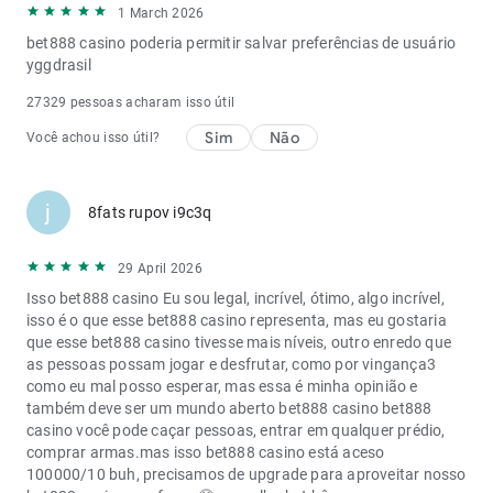
1 March 2026
bet888 casino poderia permitir salvar preferências de usuário
yggdrasil
27329 pessoas acharam isso útil
Sim
Não
Você achou isso útil?
j
8fats rupov i9c3q
29 April 2026
Isso bet888 casino Eu sou legal, incrível, ótimo, algo incrível,
isso é o que esse bet888 casino representa, mas eu gostaria
que esse bet888 casino tivesse mais níveis, outro enredo que
as pessoas possam jogar e desfrutar, como por vingança3
como eu mal posso esperar, mas essa é minha opinião e
também deve ser um mundo aberto bet888 casino bet888
casino você pode caçar pessoas, entrar em qualquer prédio,
comprar armas.mas isso bet888 casino está aceso
100000/10 buh, precisamos de upgrade para aproveitar nosso