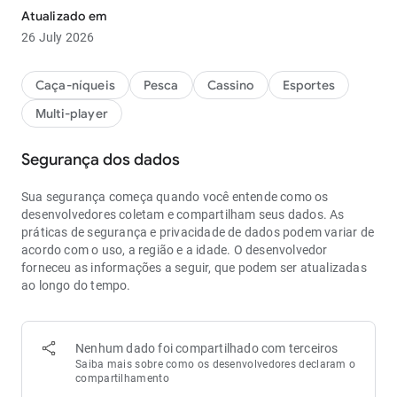
Atualizado em
26 July 2026
Caça-níqueis
Pesca
Cassino
Esportes
Multi-player
Segurança dos dados
Sua segurança começa quando você entende como os
desenvolvedores coletam e compartilham seus dados. As
práticas de segurança e privacidade de dados podem variar de
acordo com o uso, a região e a idade. O desenvolvedor
forneceu as informações a seguir, que podem ser atualizadas
ao longo do tempo.
Nenhum dado foi compartilhado com terceiros
Saiba mais sobre como os desenvolvedores declaram o
compartilhamento