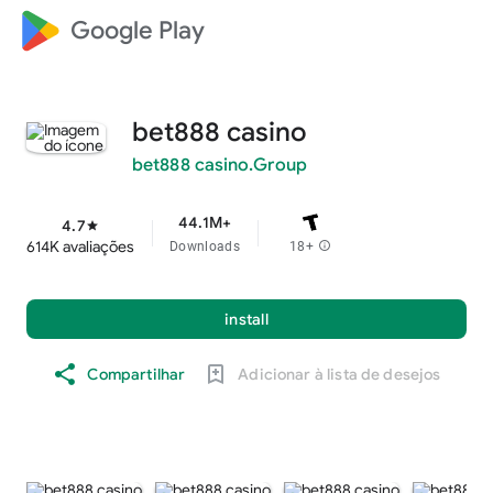
Google Play
bet888 casino
bet888 casino.Group
44.1M+
4.7
star
614K avaliações
Downloads
18+
info
install
Compartilhar
Adicionar à lista de desejos