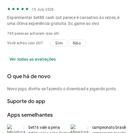
15 July 2026
Experimentar bet88 cash out parece é cansativo às vezes, é
uma ótima experiência gratuita.
bc.game ao vivo
749 pessoas acharam isso útil
Sim
Não
Você achou isso útil?
Ver todas as avaliações
O que há de novo
Novo jogo, divirta-se fazendo o download e jogando junto.
Suporte do app
Apps semelhantes
bet16 vale a pena
campeonato brasileiro 