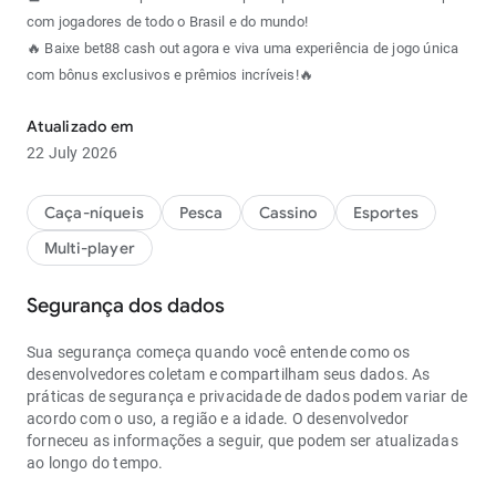
com jogadores de todo o Brasil e do mundo!
🔥 Baixe bet88 cash out agora e viva uma experiência de jogo única
com bônus exclusivos e prêmios incríveis!🔥
Atualizado em
22 July 2026
Caça-níqueis
Pesca
Cassino
Esportes
Multi-player
Segurança dos dados
Sua segurança começa quando você entende como os
desenvolvedores coletam e compartilham seus dados. As
práticas de segurança e privacidade de dados podem variar de
acordo com o uso, a região e a idade. O desenvolvedor
forneceu as informações a seguir, que podem ser atualizadas
ao longo do tempo.