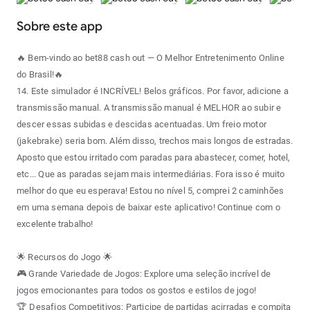
Sobre este app
🔥 Bem-vindo ao bet88 cash out — O Melhor Entretenimento Online
do Brasil!🔥
14. Este simulador é INCRÍVEL! Belos gráficos. Por favor, adicione a
transmissão manual. A transmissão manual é MELHOR ao subir e
descer essas subidas e descidas acentuadas. Um freio motor
(jakebrake) seria bom. Além disso, trechos mais longos de estradas.
Aposto que estou irritado com paradas para abastecer, comer, hotel,
etc... Que as paradas sejam mais intermediárias. Fora isso é muito
melhor do que eu esperava! Estou no nível 5, comprei 2 caminhões
em uma semana depois de baixar este aplicativo! Continue com o
excelente trabalho!
🌟 Recursos do Jogo 🌟
🎮 Grande Variedade de Jogos: Explore uma seleção incrível de
jogos emocionantes para todos os gostos e estilos de jogo!
🏆 Desafios Competitivos: Participe de partidas acirradas e compita