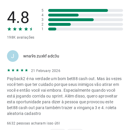
4.8
5
4
3
2
1
198K avaliações
J
wna9s zuxkf adc3u
21 February 2026
Payback2 é na verdade um bom bet88 cash out. Mas às vezes
você tem que ter cuidado porque seus inimigos vão atirar em
você e então você vai embora. Especialmente quando você
está jogando corrida ou sprint. Além disso, quero aproveitar
esta oportunidade para dizer à pessoa que provocou este
bet88 cash out para também trazer a vingança 3 e 4.
roleta
aleatoria cadastro
6632 pessoas acharam isso útil