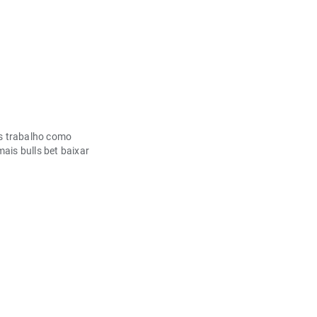
is trabalho como
 mais
bulls bet baixar