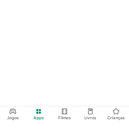
Jogos
Apps
Filmes
Livros
Crianças