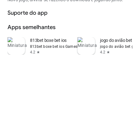
Suporte do app
Apps semelhantes
813bet boxe bet ios
jogo do avião bet gra
813bet boxe bet ios Games
jogo do avião bet gra
4.2 ★
4.2 ★