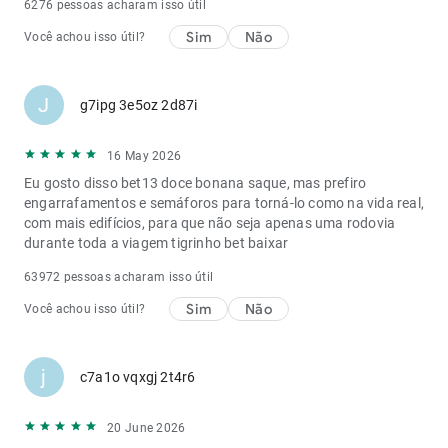
6276 pessoas acharam isso útil
Sim
Não
Você achou isso útil?
J
g7ipg 3e5oz 2d87i
16 May 2026
Eu gosto disso bet13 doce bonana saque, mas prefiro
engarrafamentos e semáforos para torná-lo como na vida real,
com mais edifícios, para que não seja apenas uma rodovia
durante toda a viagem
tigrinho bet baixar
63972 pessoas acharam isso útil
Sim
Não
Você achou isso útil?
j
c7a1o vqxgj 2t4r6
20 June 2026