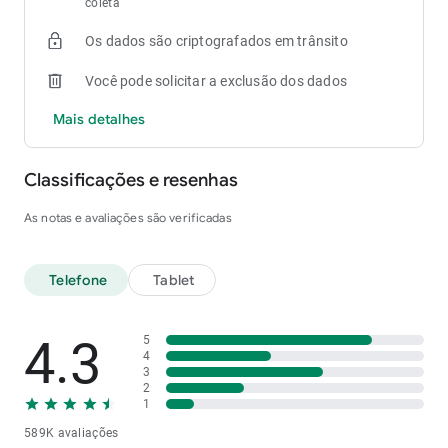
coleta
Os dados são criptografados em trânsito
Você pode solicitar a exclusão dos dados
Mais detalhes
Classificações e resenhas
As notas e avaliações são verificadas
Telefone
Tablet
4.3
5
4
3
2
1
589K avaliações