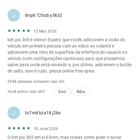
J
8rip8 72hob y5k32
12 May 2026
bet pix 365 é ótimo! Espero que vocês adicionem a visão do
veículo em primeira pessoa com as mãos no volante e
adicionem uma mira de superfície da interface do usuário no
veículo (com configurações opcionais) para que possamos
saber para onde está mirando e, por último, adicionem o botão
de salto, isso é tudo.
pesca online free spins
2946 pessoas acharam isso útil
Sim
Não
Você achou isso útil?
J
to7md kza18 j2lor
18 June 2026
O bet pix 365 em si é bom, mas coisas como pular e socar