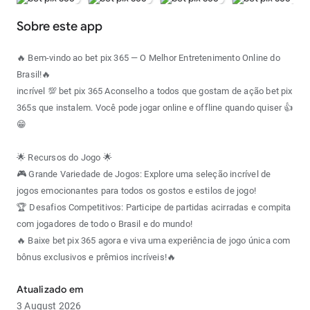
Sobre este app
🔥 Bem-vindo ao bet pix 365 — O Melhor Entretenimento Online do
Brasil!🔥
incrível 💯 bet pix 365 Aconselho a todos que gostam de ação bet pix
365s que instalem. Você pode jogar online e offline quando quiser 👍
😁
🌟 Recursos do Jogo 🌟
🎮 Grande Variedade de Jogos: Explore uma seleção incrível de
jogos emocionantes para todos os gostos e estilos de jogo!
🏆 Desafios Competitivos: Participe de partidas acirradas e compita
com jogadores de todo o Brasil e do mundo!
🔥 Baixe bet pix 365 agora e viva uma experiência de jogo única com
bônus exclusivos e prêmios incríveis!🔥
Atualizado em
3 August 2026