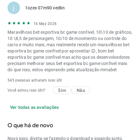
j
1ozex 07m90 vedkn
16 May 2026
Maravilhoso bet esportiva bc game confivel, 10\10 de gráficos,
10 \8,5 de personagem, 10/10 de movimento ou controle do
carro e muito mais, mas realmente recebi um maravilhoso bet
esportiva bc game confivel por aproveitar 😉, bom bet
esportiva bc game confivel mas acho que os desenvolvedores
precisam melhorar seus bet esportiva bc game confivel mais
do que isso, estou esperando pela atualização
mmabet
545 pessoas acharam isso útil
Sim
Não
Você achou isso útil?
Ver todas as avaliações
O que há de novo
Novo jogo, divirta-se fazendo o download e jogando junto.