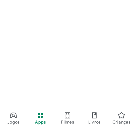
Jogos
Apps
Filmes
Livros
Crianças