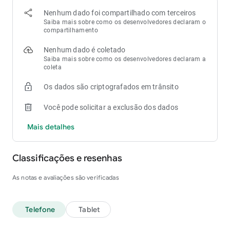
Nenhum dado foi compartilhado com terceiros
Saiba mais sobre como os desenvolvedores declaram o
compartilhamento
Nenhum dado é coletado
Saiba mais sobre como os desenvolvedores declaram a
coleta
Os dados são criptografados em trânsito
Você pode solicitar a exclusão dos dados
Mais detalhes
Classificações e resenhas
As notas e avaliações são verificadas
Telefone
Tablet