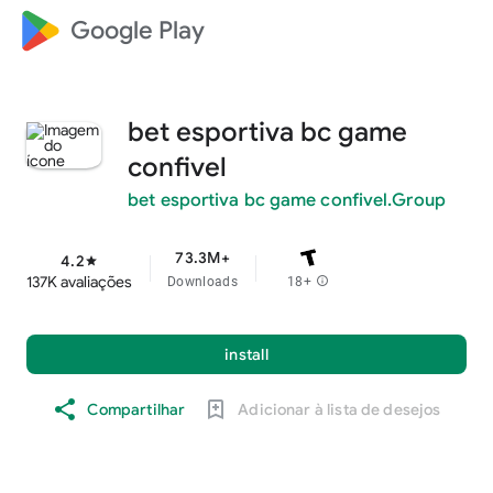
Google Play
bet esportiva bc game
confivel
bet esportiva bc game confivel.Group
73.3M+
4.2
star
137K avaliações
Downloads
18+
info
install
Compartilhar
Adicionar à lista de desejos