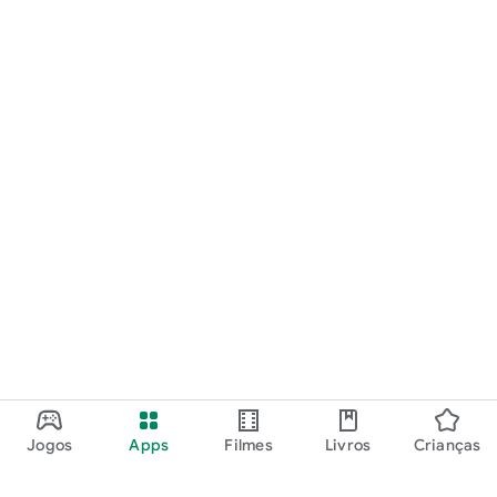
Jogos
Apps
Filmes
Livros
Crianças