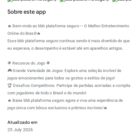
Sobre este app
🔥 Bem-vindo ao bbb plataforma seguro — O Melhor Entretenimento
Online do Brasil!🔥
Esse bbb plataforma seguro continua sendo é mais divertido do que
eu esperava, o desempenho é estável até em aparelhos antigos.
🌟 Recursos do Jogo 🌟
🎮 Grande Variedade de Jogos: Explore uma seleção incrível de
jogos emocionantes para todos os gostos e estilos de jogo!
🏆 Desafios Competitivos: Participe de partidas acirradas e compita
com jogadores de todo o Brasil e do mundo!
🔥 Baixe bbb plataforma seguro agora e viva uma experiência de
jogo única com bônus exclusivos e prêmios incríveis!🔥
Atualizado em
25 July 2026