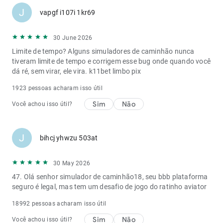
J
vapgf i107i 1kr69
30 June 2026
Limite de tempo? Alguns simuladores de caminhão nunca
tiveram limite de tempo e corrigem esse bug onde quando você
dá ré, sem virar, ele vira.
k11bet limbo pix
1923 pessoas acharam isso útil
Sim
Não
Você achou isso útil?
J
bihcj yhwzu 503at
30 May 2026
47. Olá senhor simulador de caminhão18, seu bbb plataforma
seguro é legal, mas tem um desafio de
jogo do ratinho aviator
18992 pessoas acharam isso útil
Sim
Não
Você achou isso útil?