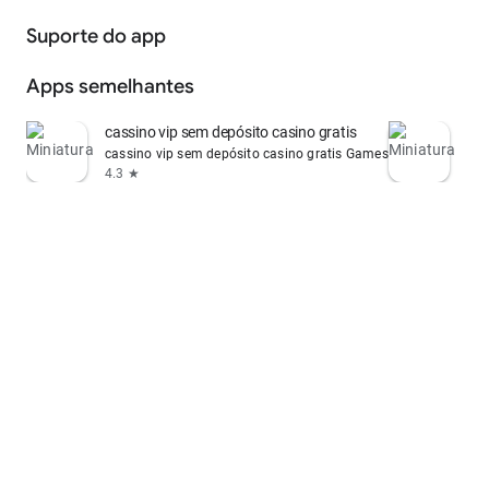
Suporte do app
Apps semelhantes
cassino vip sem depósito casino gratis
kar
cassino vip sem depósito casino gratis Games
kar
4.3 ★
4.3