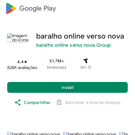
Google Play
baralho online verso nova
baralho online verso nova.Group
51.7M+
4.4
star
828K avaliações
Downloads
18+
info
install
Compartilhar
Adicionar à lista de desejos