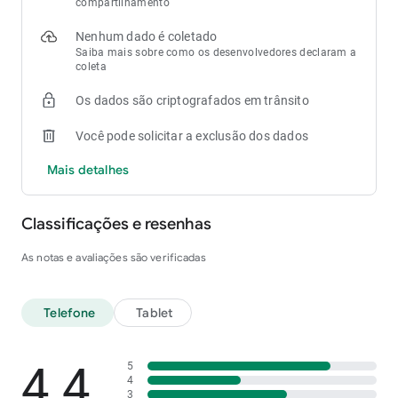
compartilhamento
Nenhum dado é coletado
Saiba mais sobre como os desenvolvedores declaram a
coleta
Os dados são criptografados em trânsito
Você pode solicitar a exclusão dos dados
Mais detalhes
Classificações e resenhas
As notas e avaliações são verificadas
Telefone
Tablet
4.4
5
4
3