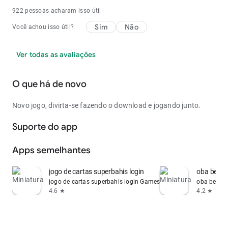
922 pessoas acharam isso útil
Sim
Não
Você achou isso útil?
Ver todas as avaliações
O que há de novo
Novo jogo, divirta-se fazendo o download e jogando junto.
Suporte do app
Apps semelhantes
jogo de cartas superbahis login
oba bet c
jogo de cartas superbahis login Games
oba bet ch
4.6 ★
4.2 ★