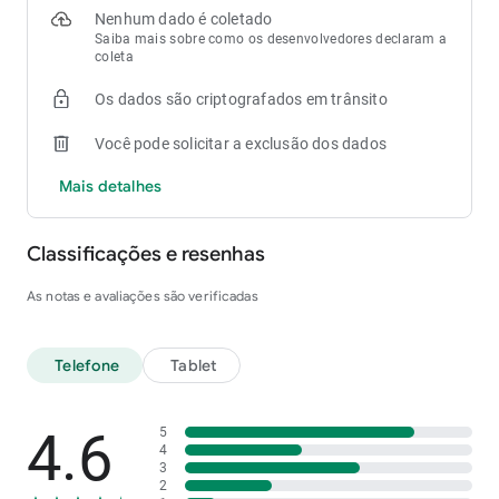
Nenhum dado é coletado
Saiba mais sobre como os desenvolvedores declaram a
coleta
Os dados são criptografados em trânsito
Você pode solicitar a exclusão dos dados
Mais detalhes
Classificações e resenhas
As notas e avaliações são verificadas
Telefone
Tablet
4.6
5
4
3
2