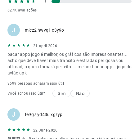
1
627K avaliações
J
mlcz2 hwvq1 c3y9o
21 April 2026
bacar appo jogo é melhor, os gráficos são impressionantes...
acho que deve haver mais trânsito e estradas perigosas ou
offroad, o que o tornará perfeito.... melhor bacar app ..
jogo do
avião apk
3699 pessoas acharam isso útil
Sim
Não
Você achou isso útil?
J
fe9g7 yd43u xgzyp
22 June 2026
💖💖💖 dei 5 estrelas ao melhor bacar app que já joguei, mas,