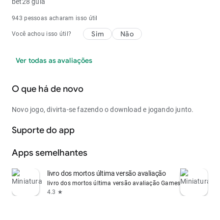
bet28 guia
943 pessoas acharam isso útil
Sim
Não
Você achou isso útil?
Ver todas as avaliações
O que há de novo
Novo jogo, divirta-se fazendo o download e jogando junto.
Suporte do app
Apps semelhantes
livro dos mortos última versão avaliação
8
livro dos mortos última versão avaliação Games
8
4.3 ★
4