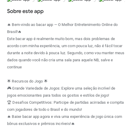
Sobre este app
🔥 Bem-vindo ao bacar app — O Melhor Entretenimento Online do
Brasil!🔥
Este bacar app é realmente muito bom, mas dois problemas de
acordo com minha experiência, um com pouca luz, não é fácil tocar
durante a noite devido à pouca luz. Segundo, como vou manter meus
dados quando você não cria uma sala para aquele NB, salve e
continue
🌟 Recursos do Jogo 🌟
🎮 Grande Variedade de Jogos: Explore uma seleção incrível de
jogos emocionantes para todos os gostos e estilos de jogo!
🏆 Desafios Competitivos: Participe de partidas acirradas e compita
com jogadores de todo o Brasil e do mundo!
🔥 Baixe bacar app agora e viva uma experiência de jogo única com
bônus exclusivos e prêmios incríveis!🔥