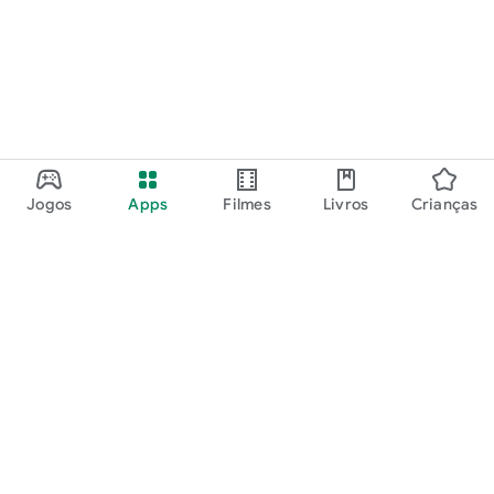
Jogos
Apps
Filmes
Livros
Crianças
Google Play
Play Pass
Play Points
Vales-presente