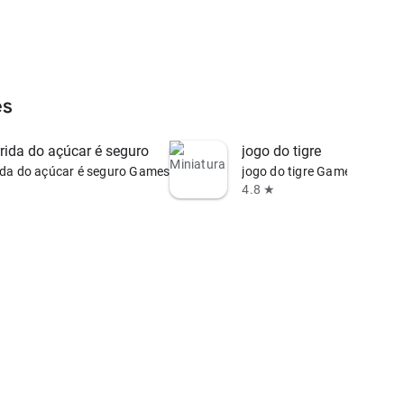
es
rida do açúcar é seguro
jogo do tigre
ida do açúcar é seguro Games
jogo do tigre Games
4.8 ★