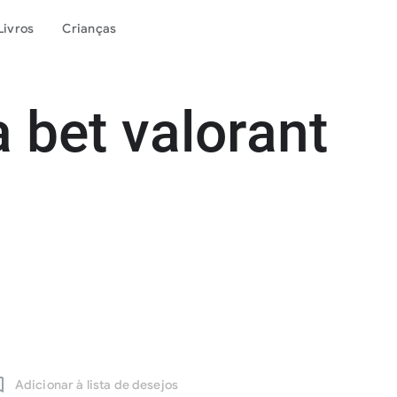
Livros
Crianças
 bet valorant
Adicionar à lista de desejos