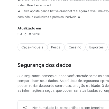
todo o Brasil e do mundo!
🔥 Baixe aposta ganha bet valorant bet real agora e viva uma exp
com bônus exclusivos e prêmios incríveis!🔥
Atualizado em
3 August 2026
Caça-níqueis
Pesca
Cassino
Esportes
Segurança dos dados
Sua segurança começa quando você entende como os dese
compartilham seus dados. As práticas de segurança e pri
podem variar de acordo com o uso, a região e a idade. O d
as informações a seguir, que podem ser atualizadas ao lo
Nenhum dado foi compartilhado com terceiros