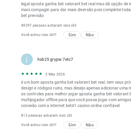
legal aposta ganha bet valorant bet real mas dá opção de
mais compagin para dar mais diversão pois completei tod
bet previsão
49297 pessoas acharam isso útil
Sim
Não
Você achou isso útil?
j
hsb25 grypw 7etc7
3 May 2026
é um bom aposta ganha bet valorant bet real, tem seus pró
design e códigos ruins, mas desejo apenas adicionar uma 
os controles para melhor jogar aposta ganha bet valorant b
multijogador offline para que você possa jogar com amigo
conexão com a internet
bet41 casino online confiável
813 pessoas acharam isso útil
Sim
Não
Você achou isso útil?