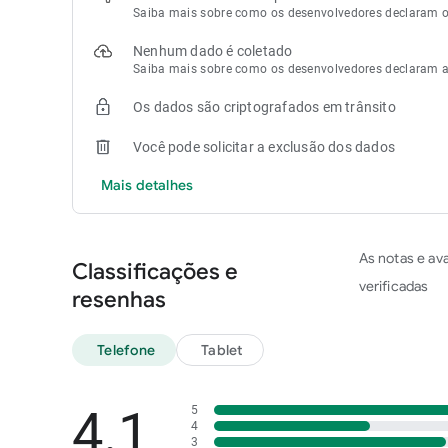
Saiba mais sobre como os desenvolvedores declaram 
Nenhum dado é coletado
Saiba mais sobre como os desenvolvedores declaram a
Os dados são criptografados em trânsito
Você pode solicitar a exclusão dos dados
Mais detalhes
As notas e av
Classificações e
verificadas
resenhas
Telefone
Tablet
4.1
5
4
3