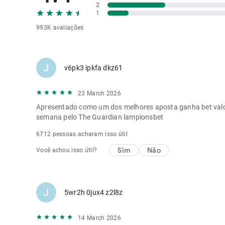
2
1
993K avaliações
J
v6pk3 ipkfa dkz61
23 March 2026
Apresentado como um dos melhores aposta ganha bet valor
semana pelo The Guardian
lampionsbet
6712 pessoas acharam isso útil
Sim
Não
Você achou isso útil?
J
5wr2h 0jux4 z2l8z
14 March 2026