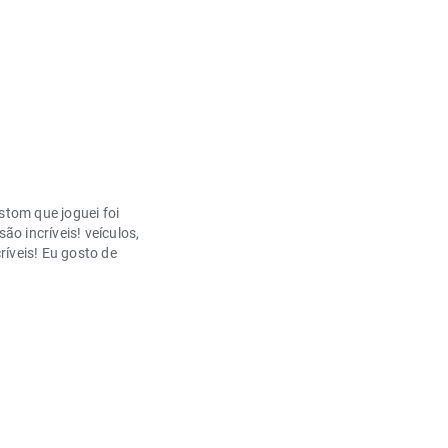
stom que joguei foi
ão incríveis! veículos,
íveis! Eu gosto de