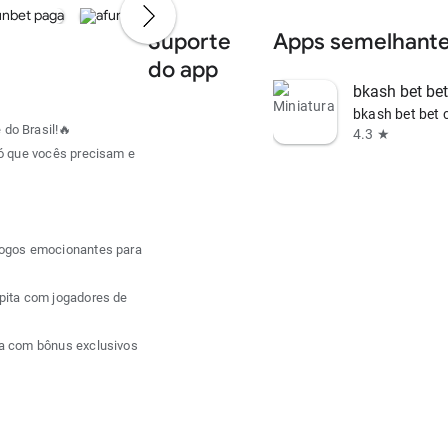
Suporte
Apps semelhant
do app
bkash bet be
bkash bet bet
do Brasil!🔥
4.3 ★
só que vocês precisam e
 jogos emocionantes para
mpita com jogadores de
ca com bônus exclusivos