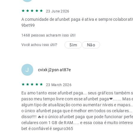
23 June 2026
A comunidade de afunbet paga é ativa e sempre colaborat
9bet99
1468 pessoas acharam isso útil
Sim
Não
Você achou isso útil?
J
cvixk j2psn at87e
23 March 2026
Eu amo tanto esse afunbet paga... seus gráficos também são 
passo meu tempo livre com esse afunbet paga❤....... Mas 
algum tipo de atualização como aumentar níveis e mapas....
o único afunbet paga que é melhor em todos os celulares...
disso!!!! 🔥é o único afunbet paga que pode funcionar pe
celulares com 1 GB de RAM..... e essa coisa é muito intere
bet é confiável é seguro365