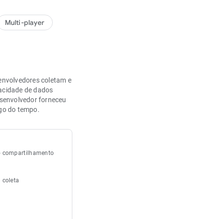
Multi-player
nvolvedores coletam e
vacidade de dados
esenvolvedor forneceu
ngo do tempo.
o compartilhamento
 coleta