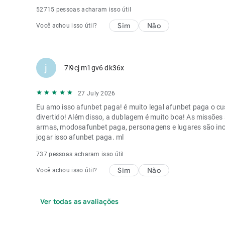
52715 pessoas acharam isso útil
Sim
Não
Você achou isso útil?
j
7i9cj m1gv6 dk36x
27 July 2026
Eu amo isso afunbet paga! é muito legal afunbet paga o cu
divertido! Além disso, a dublagem é muito boa! As missões s
armas, modosafunbet paga, personagens e lugares são incr
jogar isso afunbet paga.
ml
737 pessoas acharam isso útil
Sim
Não
Você achou isso útil?
Ver todas as avaliações