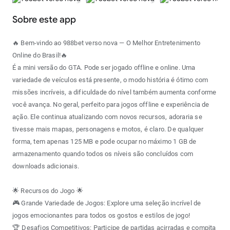
Sobre este app
🔥 Bem-vindo ao 988bet verso nova — O Melhor Entretenimento
Online do Brasil!🔥
É a mini versão do GTA. Pode ser jogado offline e online. Uma
variedade de veículos está presente, o modo história é ótimo com
missões incríveis, a dificuldade do nível também aumenta conforme
você avança. No geral, perfeito para jogos offline e experiência de
ação. Ele continua atualizando com novos recursos, adoraria se
tivesse mais mapas, personagens e motos, é claro. De qualquer
forma, tem apenas 125 MB e pode ocupar no máximo 1 GB de
armazenamento quando todos os níveis são concluídos com
downloads adicionais.
🌟 Recursos do Jogo 🌟
🎮 Grande Variedade de Jogos: Explore uma seleção incrível de
jogos emocionantes para todos os gostos e estilos de jogo!
🏆 Desafios Competitivos: Participe de partidas acirradas e compita