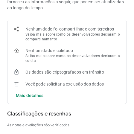
forneceu as informações a seguir, que podem ser atualizadas
ao longo do tempo.
Nenhum dado foi compartilhado com terceiros
Saiba mais sobre como os desenvolvedores declaram o
compartilhamento
Nenhum dado é coletado
Saiba mais sobre como os desenvolvedores declaram a
coleta
Os dados são criptografados em trânsito
Você pode solicitar a exclusão dos dados
Mais detalhes
Classificações e resenhas
As notas e avaliações são verificadas