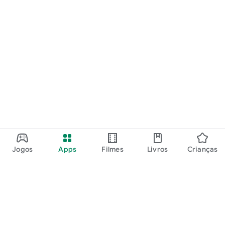
Jogos
Apps
Filmes
Livros
Crianças