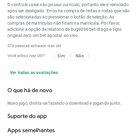
O controle cuise não possui currículo, portanto ele é reiniciado
após ser desligado. Erros na compra de tintas e rodas que não
são selecionadas ao pressionar o botão de seleção. As
compras de matrículas não ficam na matrícula. Por favor,
adicione a opção de relatório de bug9096 bet drago e tigre
original
zero um bet apostar ao vivo
376 pessoas acharam isso útil
Sim
Não
Você achou isso útil?
Ver todas as avaliações
O que há de novo
Novo jogo, divirta-se fazendo o download e jogando junto.
Suporte do app
Apps semelhantes