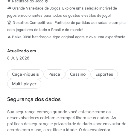
🌟 Recursos do Jogo 🌟
🎮 Grande Variedade de Jogos: Explore uma seleção incrível de
jogos emocionantes para todos os gostos e estilos de jogo!
🏆 Desafios Competitivos: Participe de partidas acirradas e compita
com jogadores de todo o Brasil e do mundo!
🔥 Baixe 9096 bet drago e tigre original agora e viva uma experiência
de jogo única com bônus exclusivos e prêmios incríveis!🔥
Atualizado em
8 July 2026
Caça-níqueis
Pesca
Cassino
Esportes
Multi-player
Segurança dos dados
Sua segurança começa quando você entende como os
desenvolvedores coletam e compartilham seus dados. As
práticas de segurança e privacidade de dados podem variar de
acordo com o uso, a região e a idade. O desenvolvedor