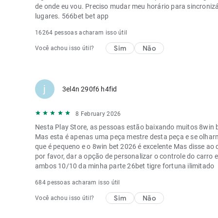
de onde eu vou. Preciso mudar meu horário para sincroniz
lugares.
566bet bet app
16264 pessoas acharam isso útil
Sim
Não
Você achou isso útil?
j
3el4n 290f6 h4fid
8 February 2026
Nesta Play Store, as pessoas estão baixando muitos 8win
Mas esta é apenas uma peça mestre desta peça e se olha
que é pequeno e o 8win bet 2026 é excelente Mas disse ao 
por favor, dar a opção de personalizar o controle do carro
ambos 10/10 da minha parte
26bet tigre fortuna ilimitado
684 pessoas acharam isso útil
Sim
Não
Você achou isso útil?