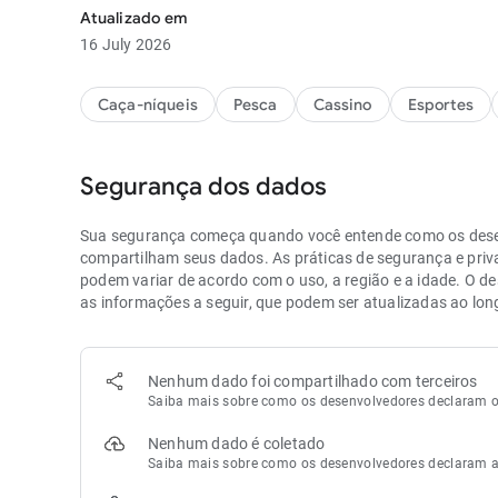
Atualizado em
16 July 2026
Caça-níqueis
Pesca
Cassino
Esportes
Segurança dos dados
Sua segurança começa quando você entende como os dese
compartilham seus dados. As práticas de segurança e pri
podem variar de acordo com o uso, a região e a idade. O d
as informações a seguir, que podem ser atualizadas ao lo
Nenhum dado foi compartilhado com terceiros
Saiba mais sobre como os desenvolvedores declaram 
Nenhum dado é coletado
Saiba mais sobre como os desenvolvedores declaram a