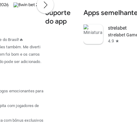
Suporte
Apps semelhant
do app
strelabet
strelabet Gam
 do Brasil!🔥
4.9 ★
ões também. Me diverti
em foi bom e os carros
do pode ser adicionado.
 jogos emocionantes para
mpita com jogadores de
ica com bônus exclusivos