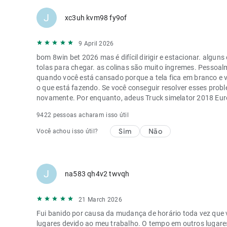
J
xc3uh kvm98 fy9of
9 April 2026
bom 8win bet 2026 mas é difícil dirigir e estacionar. algun
tolas para chegar. as colinas são muito íngremes. Pessoal
quando você está cansado porque a tela fica em branco e 
o que está fazendo. Se você conseguir resolver esses prob
novamente. Por enquanto, adeus Truck simelator 2018 Eur
9422 pessoas acharam isso útil
Sim
Não
Você achou isso útil?
J
na583 qh4v2 twvqh
21 March 2026
Fui banido por causa da mudança de horário toda vez que 
lugares devido ao meu trabalho. O tempo em outros lugares