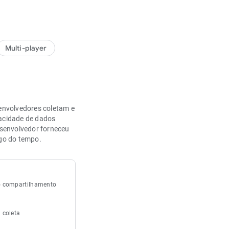
Multi-player
nvolvedores coletam e
vacidade de dados
esenvolvedor forneceu
ngo do tempo.
o compartilhamento
 coleta