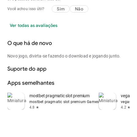
Sim
Não
Você achou isso útil?
Ver todas as avaliações
O que há de novo
Novo jogo, divirta-se fazendo o download e jogando junto.
Suporte do app
Apps semelhantes
mostbet pragmatic slot premium
vegas d
mostbet pragmatic slot premium Games
vegas dr
4.8 ★
4.2 ★