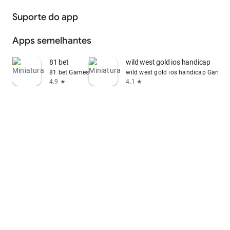
Suporte do app
Apps semelhantes
81 bet
wild west gold ios handicap
81 bet Games
wild west gold ios handicap Games
4.9 ★
4.1 ★