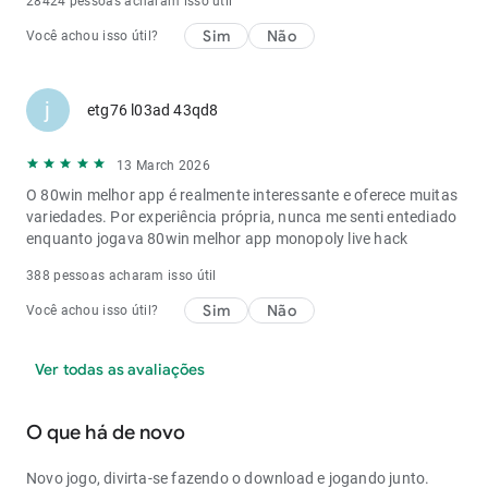
28424 pessoas acharam isso útil
Sim
Não
Você achou isso útil?
j
etg76 l03ad 43qd8
13 March 2026
O 80win melhor app é realmente interessante e oferece muitas
variedades. Por experiência própria, nunca me senti entediado
enquanto jogava 80win melhor app
monopoly live hack
388 pessoas acharam isso útil
Sim
Não
Você achou isso útil?
Ver todas as avaliações
O que há de novo
Novo jogo, divirta-se fazendo o download e jogando junto.