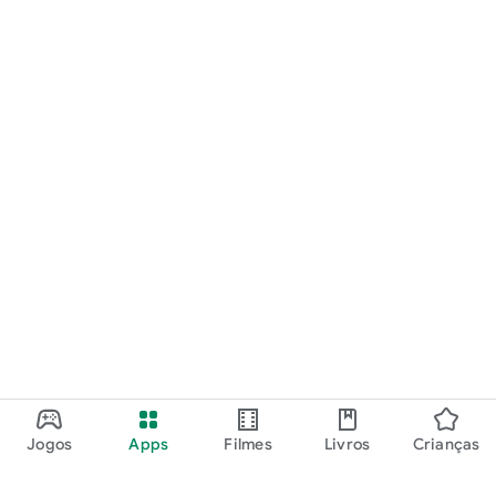
Jogos
Apps
Filmes
Livros
Crianças