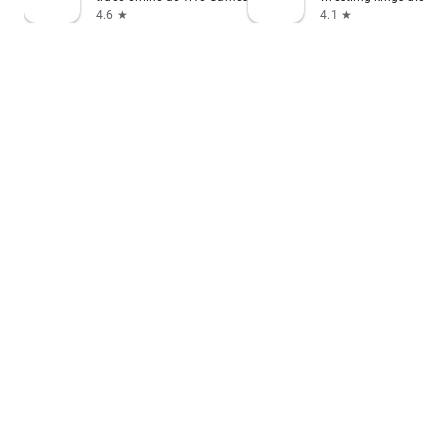
4.6 ★
4.1 ★