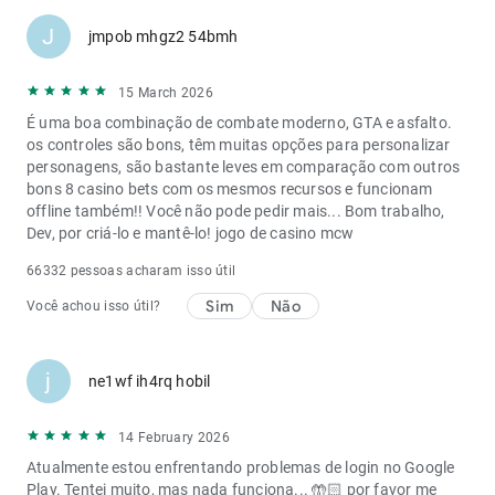
J
jmpob mhgz2 54bmh
15 March 2026
É uma boa combinação de combate moderno, GTA e asfalto.
os controles são bons, têm muitas opções para personalizar
personagens, são bastante leves em comparação com outros
bons 8 casino bets com os mesmos recursos e funcionam
offline também!! Você não pode pedir mais... Bom trabalho,
Dev, por criá-lo e mantê-lo!
jogo de casino mcw
66332 pessoas acharam isso útil
Sim
Não
Você achou isso útil?
j
ne1wf ih4rq hobil
14 February 2026
Atualmente estou enfrentando problemas de login no Google
Play. Tentei muito, mas nada funciona... 🤲🏻 por favor me