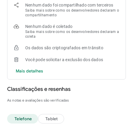
Nenhum dado foi compartilhado com terceiros
Saiba mais sobre como os desenvolvedores declaram o
compartilhamento
Nenhum dado é coletado
Saiba mais sobre como os desenvolvedores declaram a
coleta
Os dados são criptografados em trânsito
Você pode solicitar a exclusão dos dados
Mais detalhes
Classificações e resenhas
As notas e avaliações são verificadas
Telefone
Tablet