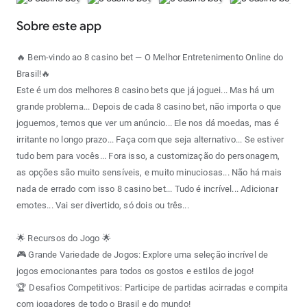
Sobre este app
🔥 Bem-vindo ao 8 casino bet — O Melhor Entretenimento Online do
Brasil!🔥
Este é um dos melhores 8 casino bets que já joguei... Mas há um
grande problema... Depois de cada 8 casino bet, não importa o que
joguemos, temos que ver um anúncio... Ele nos dá moedas, mas é
irritante no longo prazo... Faça com que seja alternativo... Se estiver
tudo bem para vocês... Fora isso, a customização do personagem,
as opções são muito sensíveis, e muito minuciosas... Não há mais
nada de errado com isso 8 casino bet... Tudo é incrível... Adicionar
emotes... Vai ser divertido, só dois ou três...
🌟 Recursos do Jogo 🌟
🎮 Grande Variedade de Jogos: Explore uma seleção incrível de
jogos emocionantes para todos os gostos e estilos de jogo!
🏆 Desafios Competitivos: Participe de partidas acirradas e compita
com jogadores de todo o Brasil e do mundo!