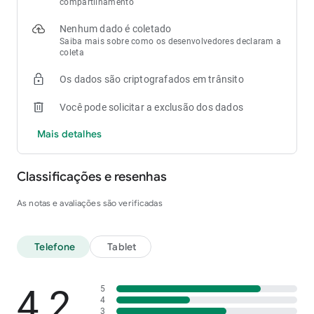
compartilhamento
Nenhum dado é coletado
Saiba mais sobre como os desenvolvedores declaram a
coleta
Os dados são criptografados em trânsito
Você pode solicitar a exclusão dos dados
Mais detalhes
Classificações e resenhas
As notas e avaliações são verificadas
Telefone
Tablet
4.2
5
4
3