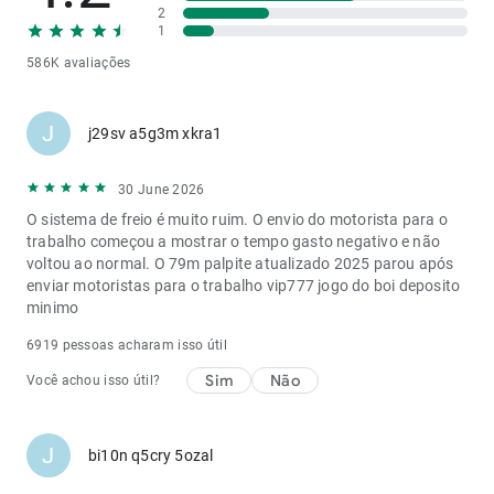
2
1
586K avaliações
J
j29sv a5g3m xkra1
30 June 2026
O sistema de freio é muito ruim. O envio do motorista para o
trabalho começou a mostrar o tempo gasto negativo e não
voltou ao normal. O 79m palpite atualizado 2025 parou após
enviar motoristas para o trabalho
vip777 jogo do boi deposito
minimo
6919 pessoas acharam isso útil
Sim
Não
Você achou isso útil?
J
bi10n q5cry 5ozal