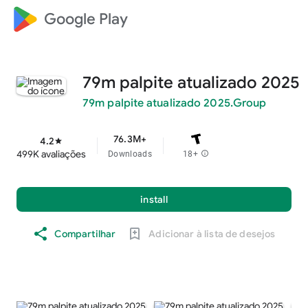
Google Play
79m palpite atualizado 2025
79m palpite atualizado 2025.Group
76.3M+
4.2
star
499K avaliações
Downloads
18+
info
install
Compartilhar
Adicionar à lista de desejos