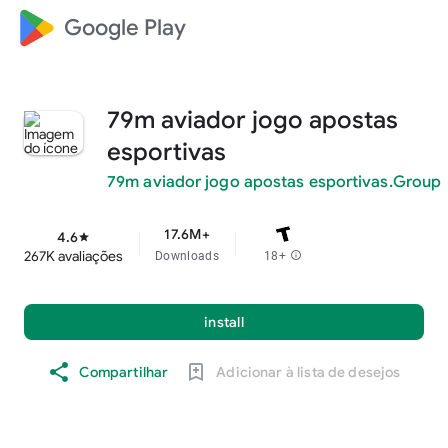
Google Play
79m aviador jogo apostas
esportivas
79m aviador jogo apostas esportivas.Group
17.6M+
4.6
star
267K avaliações
Downloads
18+
info
install
Compartilhar
Adicionar à lista de desejos