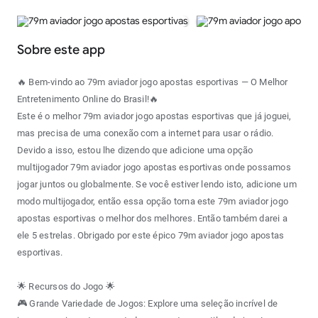
Sobre este app
🔥 Bem-vindo ao 79m aviador jogo apostas esportivas — O Melhor
Entretenimento Online do Brasil!🔥
Este é o melhor 79m aviador jogo apostas esportivas que já joguei,
mas precisa de uma conexão com a internet para usar o rádio.
Devido a isso, estou lhe dizendo que adicione uma opção
multijogador 79m aviador jogo apostas esportivas onde possamos
jogar juntos ou globalmente. Se você estiver lendo isto, adicione um
modo multijogador, então essa opção torna este 79m aviador jogo
apostas esportivas o melhor dos melhores. Então também darei a
ele 5 estrelas. Obrigado por este épico 79m aviador jogo apostas
esportivas.
🌟 Recursos do Jogo 🌟
🎮 Grande Variedade de Jogos: Explore uma seleção incrível de