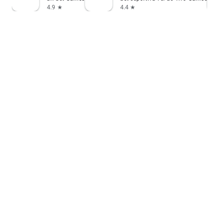
4.9 ★
4.4 ★