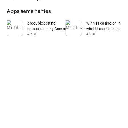
Apps semelhantes
brdouble betting
win444 casino online a
brdouble betting Games
win444 casino online ap
4.5 ★
4.9 ★