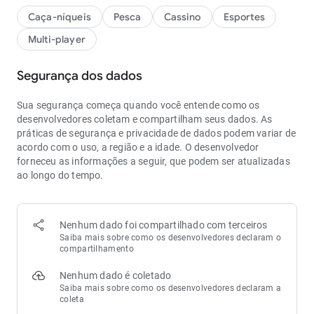
Caça-níqueis
Pesca
Cassino
Esportes
Multi-player
Segurança dos dados
Sua segurança começa quando você entende como os
desenvolvedores coletam e compartilham seus dados. As
práticas de segurança e privacidade de dados podem variar de
acordo com o uso, a região e a idade. O desenvolvedor
forneceu as informações a seguir, que podem ser atualizadas
ao longo do tempo.
Nenhum dado foi compartilhado com terceiros
Saiba mais sobre como os desenvolvedores declaram o
compartilhamento
Nenhum dado é coletado
Saiba mais sobre como os desenvolvedores declaram a
coleta