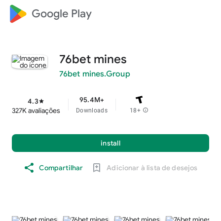
Google Play
76bet mines
76bet mines.Group
95.4M+
4.3
star
327K avaliações
Downloads
18+
info
install
Compartilhar
Adicionar à lista de desejos