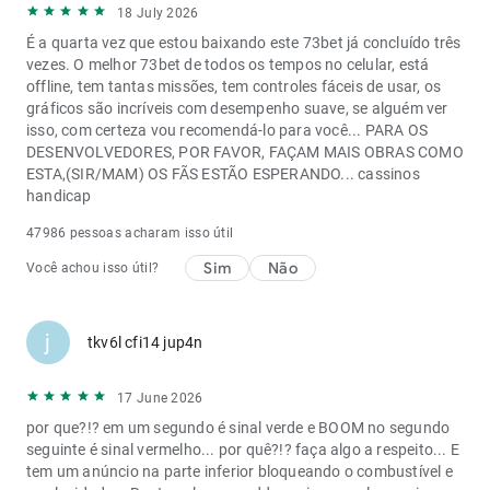
18 July 2026
É a quarta vez que estou baixando este 73bet já concluído três
vezes. O melhor 73bet de todos os tempos no celular, está
offline, tem tantas missões, tem controles fáceis de usar, os
gráficos são incríveis com desempenho suave, se alguém ver
isso, com certeza vou recomendá-lo para você... PARA OS
DESENVOLVEDORES, POR FAVOR, FAÇAM MAIS OBRAS COMO
ESTA,(SIR/MAM) OS FÃS ESTÃO ESPERANDO...
cassinos
handicap
47986 pessoas acharam isso útil
Sim
Não
Você achou isso útil?
j
tkv6l cfi14 jup4n
17 June 2026
por que?!? em um segundo é sinal verde e BOOM no segundo
seguinte é sinal vermelho... por quê?!? faça algo a respeito... E
tem um anúncio na parte inferior bloqueando o combustível e