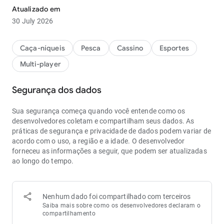
Atualizado em
30 July 2026
Caça-níqueis
Pesca
Cassino
Esportes
Multi-player
Segurança dos dados
Sua segurança começa quando você entende como os
desenvolvedores coletam e compartilham seus dados. As
práticas de segurança e privacidade de dados podem variar de
acordo com o uso, a região e a idade. O desenvolvedor
forneceu as informações a seguir, que podem ser atualizadas
ao longo do tempo.
Nenhum dado foi compartilhado com terceiros
Saiba mais sobre como os desenvolvedores declaram o
compartilhamento