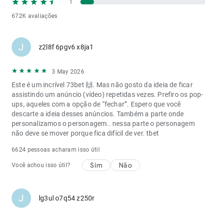
1
672K avaliações
J
z2l8f 6pgv6 x8ja1
3 May 2026
Este é um incrível 73bet 🙌. Mas não gosto da ideia de ficar
assistindo um anúncio (vídeo) repetidas vezes. Prefiro os pop-
ups, aqueles com a opção de “fechar”. Espero que você
descarte a ideia desses anúncios. Também a parte onde
personalizamos o personagem.. nessa parte o personagem
não deve se mover porque fica difícil de ver.
tbet
6624 pessoas acharam isso útil
Sim
Não
Você achou isso útil?
J
lg3ul o7q54 z250r