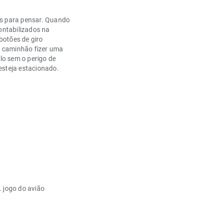
as para pensar. Quando
ontabilizados na
botões de giro
o caminhão fizer uma
-lo sem o perigo de
esteja estacionado.
s.
jogo do avião