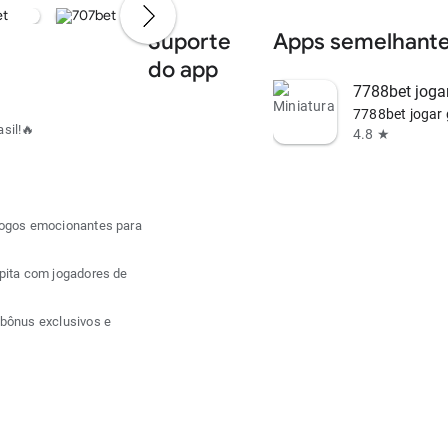
Suporte
Apps semelhant
do app
7788bet jogar
7788bet jogar
sil!🔥
4.8 ★
 jogos emocionantes para
mpita com jogadores de
 bônus exclusivos e