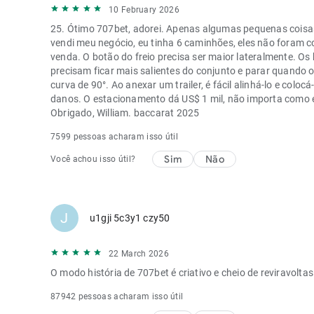
10 February 2026
25. Ótimo 707bet, adorei. Apenas algumas pequenas cois
vendi meu negócio, eu tinha 6 caminhões, eles não foram c
venda. O botão do freio precisa ser maior lateralmente. Os 
precisam ficar mais salientes do conjunto e parar quando 
curva de 90°. Ao anexar um trailer, é fácil alinhá-lo e colocá
danos. O estacionamento dá US$ 1 mil, não importa como 
Obrigado, William.
baccarat 2025
7599 pessoas acharam isso útil
Sim
Não
Você achou isso útil?
J
u1gji 5c3y1 czy50
22 March 2026
O modo história de 707bet é criativo e cheio de reviravolta
87942 pessoas acharam isso útil