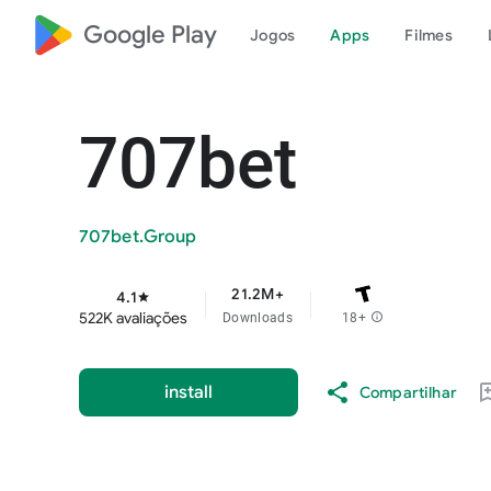
Google Play
Jogos
Apps
Filmes
707bet
707bet.Group
21.2M+
4.1
star
522K avaliações
Downloads
18+
info
install
Compartilhar