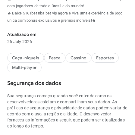
com jogadores de todo o Brasil e do mundo!
🔥 Baixe 5161bet nba bet vip agora e viva uma experiência de jogo
única com bônus exclusivos e prêmios incríveis!🔥
Atualizado em
26 July 2026
Caça-níqueis
Pesca
Cassino
Esportes
Multi-player
Segurança dos dados
Sua segurança começa quando você entende como os
desenvolvedores coletam e compartilham seus dados. As
práticas de segurança e privacidade de dados podem variar de
acordo com o uso, a região e a idade. O desenvolvedor
forneceu as informações a seguir, que podem ser atualizadas
ao longo do tempo.