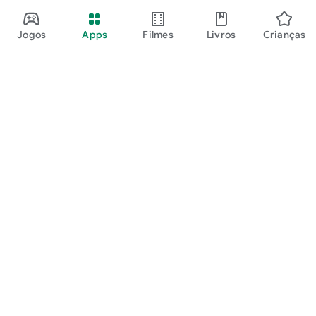
Jogos
Apps
Filmes
Livros
Crianças
Google Play
Play Pass
Play Points
Vales-presente
Resgatar
Política de reembolso
Crianças e família