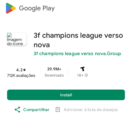
Google Play
3f champions league verso
nova
3f champions league verso nova.Group
39.9M+
4.2
star
712K avaliações
Downloads
18+
info
install
Compartilhar
Adicionar à lista de desejos