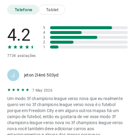
Telefone
Tablet
4.2
5
4
3
2
1
773K avaliações
J
jeton 2l4n6 503yd
7 May 2026
Um modo 3f champions league verso nova que eu realmente
quero ver no 3f champions league verso nova é o futebol
porque em Freedom City e em alguns outros mapas há um
campo de futebol, então eu gostaria de ver esse modo 3f
champions league verso nova no 3f champions league verso
nova você também deve adicionar carros aos
estacionamentos e alguns dos mapas porque os