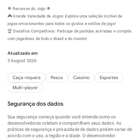
🌟 Recursos do Jogo 🌟
🎮 Grande Variedade de Jogos: Explore uma seleção incrível de
jogos emocionantes para todos os gostos e estilos de jogo!
🏆 Desafios Competitivos: Participe de partidas acirradas e compita
com jogadores de todo o Brasil e do mundo!
🔥 Baixe 3f champions league verso nova agora e viva uma
Atualizado em
experiência de jogo única com bônus exclusivos e prêmios incríveis!
3 August 2026
🔥
Caça-níqueis
Pesca
Cassino
Esportes
Multi-player
Segurança dos dados
Sua segurança começa quando você entende como os
desenvolvedores coletam e compartilham seus dados. As
práticas de segurança e privacidade de dados podem variar de
acordo com o uso, a região e a idade. O desenvolvedor