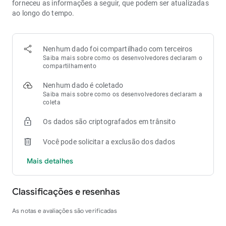
forneceu as informações a seguir, que podem ser atualizadas
ao longo do tempo.
Nenhum dado foi compartilhado com terceiros
Saiba mais sobre como os desenvolvedores declaram o
compartilhamento
Nenhum dado é coletado
Saiba mais sobre como os desenvolvedores declaram a
coleta
Os dados são criptografados em trânsito
Você pode solicitar a exclusão dos dados
Mais detalhes
Classificações e resenhas
As notas e avaliações são verificadas