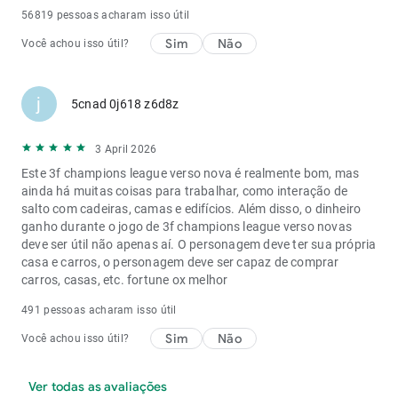
56819 pessoas acharam isso útil
Sim
Não
Você achou isso útil?
j
5cnad 0j618 z6d8z
3 April 2026
Este 3f champions league verso nova é realmente bom, mas
ainda há muitas coisas para trabalhar, como interação de
salto com cadeiras, camas e edifícios. Além disso, o dinheiro
ganho durante o jogo de 3f champions league verso novas
deve ser útil não apenas aí. O personagem deve ter sua própria
casa e carros, o personagem deve ser capaz de comprar
carros, casas, etc.
fortune ox melhor
491 pessoas acharam isso útil
Sim
Não
Você achou isso útil?
Ver todas as avaliações