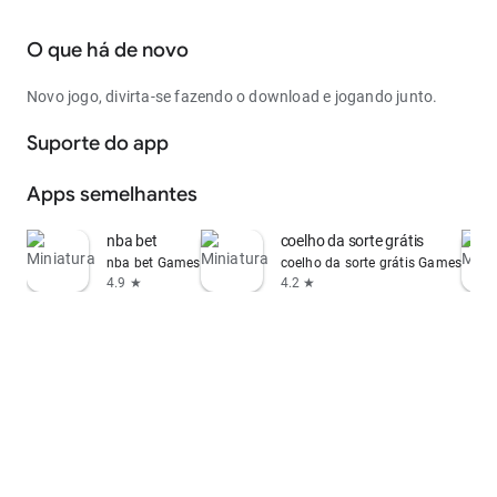
O que há de novo
Novo jogo, divirta-se fazendo o download e jogando junto.
Suporte do app
Apps semelhantes
nba bet
coelho da sorte grátis
nba bet Games
coelho da sorte grátis Games
4.9 ★
4.2 ★