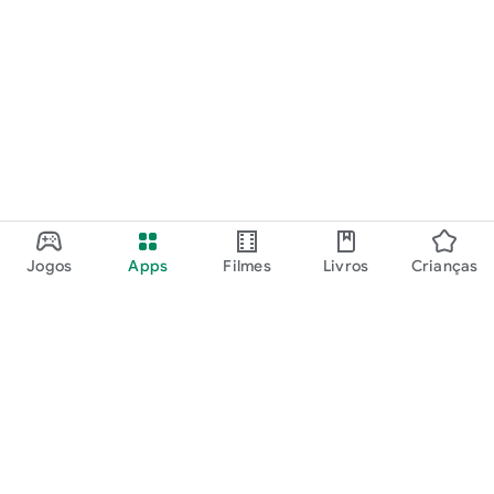
Jogos
Apps
Filmes
Livros
Crianças
Google Play
Play Pass