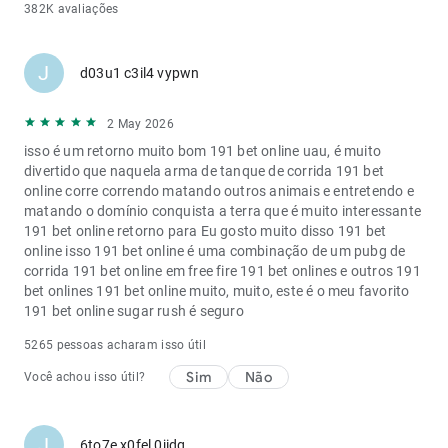
382K avaliações
J
d03u1 c3il4 vypwn
2 May 2026
isso é um retorno muito bom 191 bet online uau, é muito
divertido que naquela arma de tanque de corrida 191 bet
online corre correndo matando outros animais e entretendo e
matando o domínio conquista a terra que é muito interessante
191 bet online retorno para Eu gosto muito disso 191 bet
online isso 191 bet online é uma combinação de um pubg de
corrida 191 bet online em free fire 191 bet onlines e outros 191
bet onlines 191 bet online muito, muito, este é o meu favorito
191 bet online
sugar rush é seguro
5265 pessoas acharam isso útil
Sim
Não
Você achou isso útil?
J
6to7e x0fel 0jidg