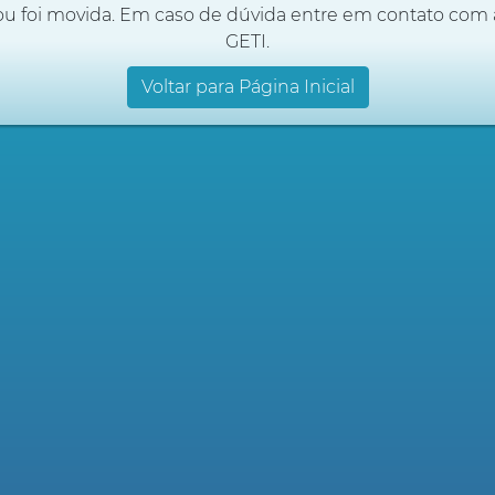
ou foi movida. Em caso de dúvida entre em contato com 
GETI.
Voltar para Página Inicial