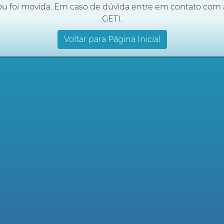
ou foi movida. Em caso de dúvida entre em contato com 
GETI.
Voltar para Página Inicial