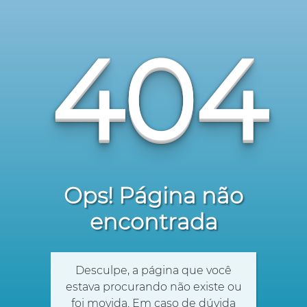
404
Ops! Página não
encontrada
Desculpe, a página que você
estava procurando não existe ou
foi movida. Em caso de dúvida