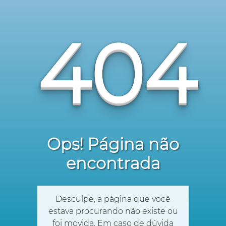
404
Ops! Página não
encontrada
Desculpe, a página que você
estava procurando não existe ou
foi movida. Em caso de dúvida