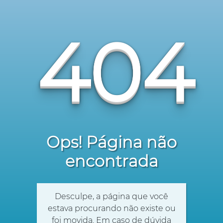
404
Ops! Página não
encontrada
Desculpe, a página que você
estava procurando não existe ou
foi movida. Em caso de dúvida