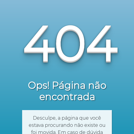
404
Ops! Página não
encontrada
Desculpe, a página que você
estava procurando não existe ou
foi movida. Em caso de dúvida