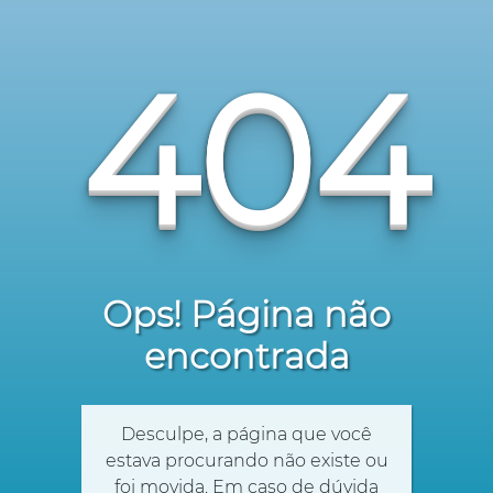
404
Ops! Página não
encontrada
Desculpe, a página que você
estava procurando não existe ou
foi movida. Em caso de dúvida