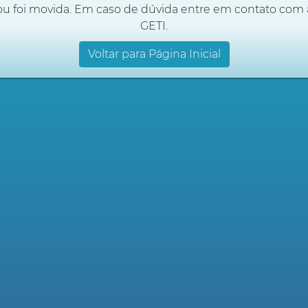
ou foi movida. Em caso de dúvida entre em contato com 
GETI.
Voltar para Página Inicial