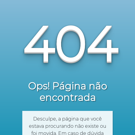
404
Ops! Página não
encontrada
Desculpe, a página que você
estava procurando não existe ou
foi movida. Em caso de dúvida