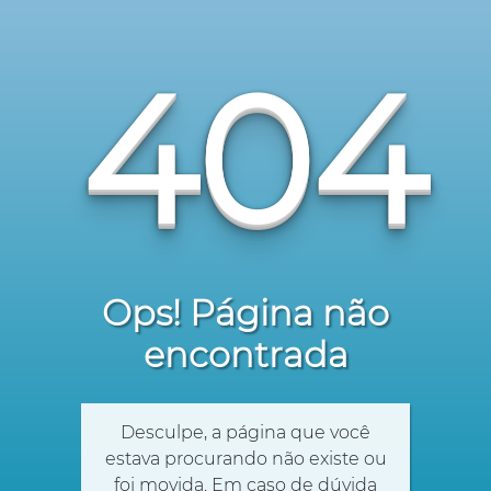
404
Ops! Página não
encontrada
Desculpe, a página que você
estava procurando não existe ou
foi movida. Em caso de dúvida