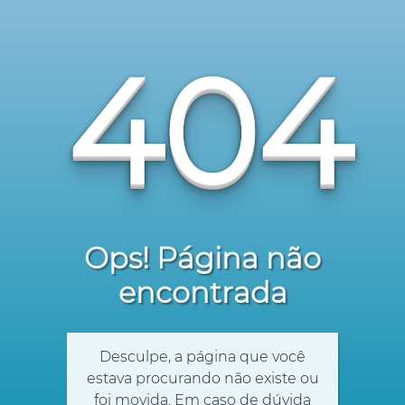
404
Ops! Página não
encontrada
Desculpe, a página que você
estava procurando não existe ou
foi movida. Em caso de dúvida