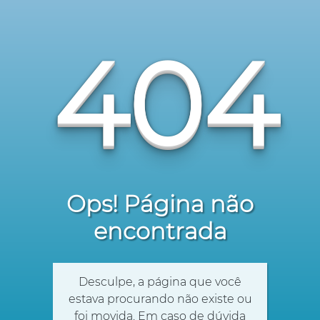
404
Ops! Página não
encontrada
Desculpe, a página que você
estava procurando não existe ou
foi movida. Em caso de dúvida