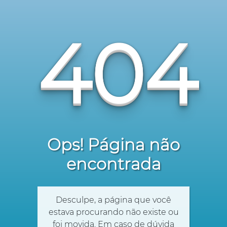
404
Ops! Página não
encontrada
Desculpe, a página que você
estava procurando não existe ou
foi movida. Em caso de dúvida