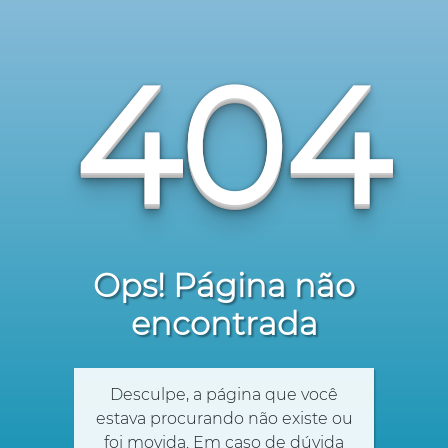
404
Ops! Página não
encontrada
Desculpe, a página que você
estava procurando não existe ou
foi movida. Em caso de dúvida