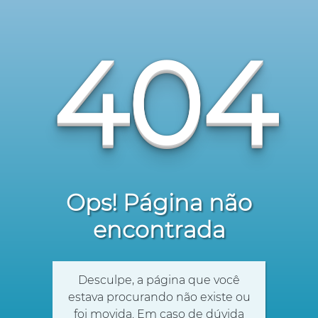
404
Ops! Página não
encontrada
Desculpe, a página que você
estava procurando não existe ou
foi movida. Em caso de dúvida