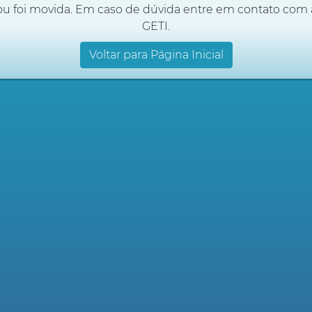
ou foi movida. Em caso de dúvida entre em contato com 
GETI.
Voltar para Página Inicial