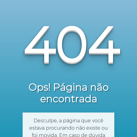
404
Ops! Página não
encontrada
Desculpe, a página que você
estava procurando não existe ou
foi movida. Em caso de dúvida