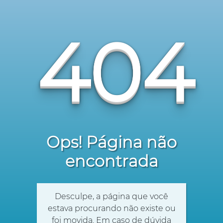
404
Ops! Página não
encontrada
Desculpe, a página que você
estava procurando não existe ou
foi movida. Em caso de dúvida