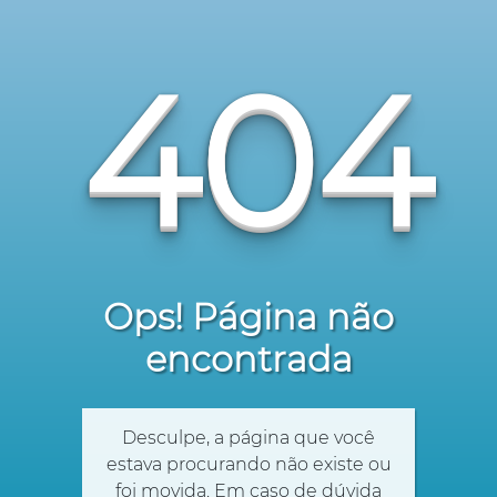
404
Ops! Página não
encontrada
Desculpe, a página que você
estava procurando não existe ou
foi movida. Em caso de dúvida