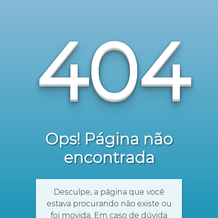
404
Ops! Página não
encontrada
Desculpe, a página que você
estava procurando não existe ou
foi movida. Em caso de dúvida